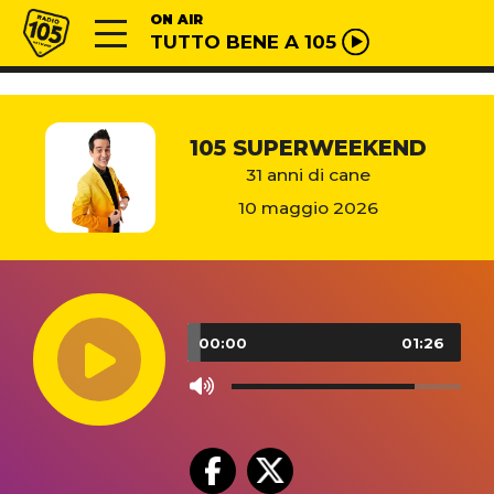
Vai al contenuto
Radio 105
ON AIR
TUTTO BENE A 105
105 SUPERWEEKEND
31 anni di cane
10 maggio 2026
Audio
Player
00:00
01:26
Use
Up/Down
Arrow
keys
to