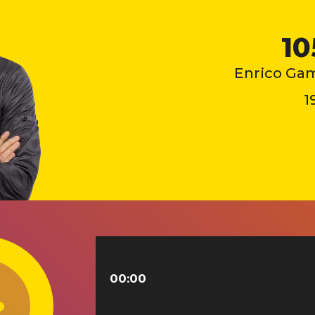
10
Enrico Gam
1
00:00