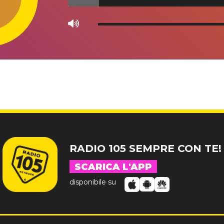
Use
Up/Down
Arrow
keys
to
increase
or
decrease
volume.
RADIO 105 SEMPRE CON TE!
SCARICA L'APP
disponibile su