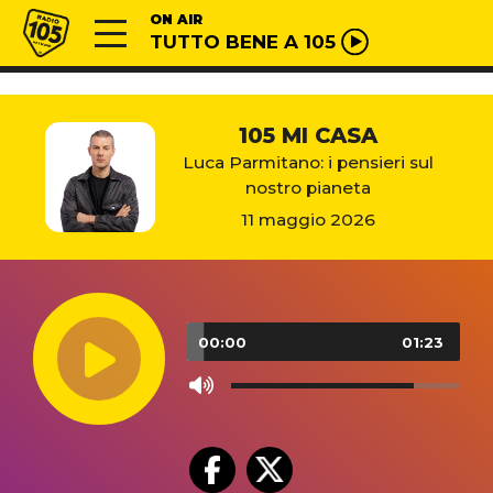
Vai al contenuto
Radio 105
ON AIR
TUTTO BENE A 105
105 MI CASA
Luca Parmitano: i pensieri sul
nostro pianeta
11 maggio 2026
Audio
Player
00:00
01:23
Use
Up/Down
Arrow
keys
to