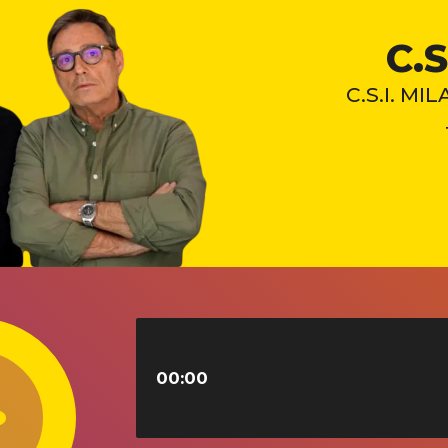
C.
C.S.I. MIL
00:00