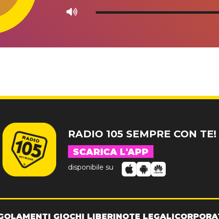
Use
Up/Down
Arrow
keys
to
increase
or
decrease
volume.
RADIO 105 SEMPRE CON TE!
SCARICA L'APP
disponibile su
GOLAMENTI GIOCHI LIBERI
NOTE LEGALI
CORPORA