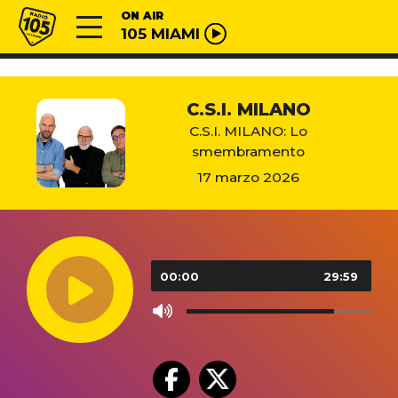
Vai al contenuto
Radio 105
ON AIR
105 MIAMI
C.S.I. MILANO
C.S.I. MILANO: Lo
smembramento
17 marzo 2026
Audio
Player
00:00
29:59
Use
Up/Down
Arrow
keys
to