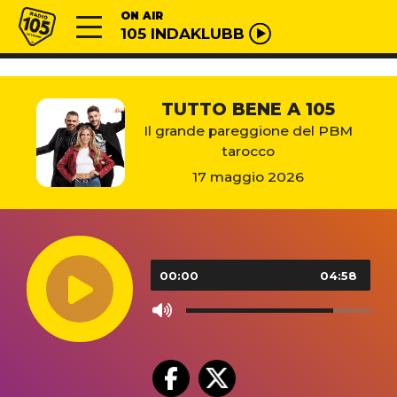
Vai al contenuto
Radio 105
ON AIR
105 INDAKLUBB
TUTTO BENE A 105
Il grande pareggione del PBM
tarocco
17 maggio 2026
Audio
Player
00:00
04:58
Use
Up/Down
Arrow
keys
to