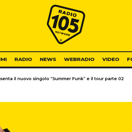
Radio 105
MI
RADIO
NEWS
WEBRADIO
VIDEO
F
enta il nuovo singolo “Summer Funk” e il tour parte 02