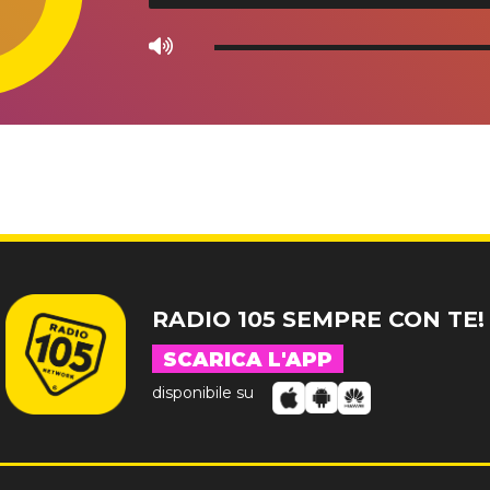
Use
Up/Down
Arrow
keys
to
increase
or
decrease
volume.
RADIO 105 SEMPRE CON TE!
SCARICA L'APP
disponibile su