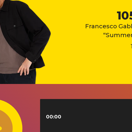
10
Francesco Gabb
“Summer F
00:00