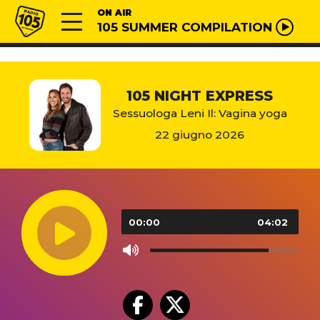
Vai al contenuto
Radio 105
ON AIR
105 SUMMER COMPILATION
105 NIGHT EXPRESS
Sessuologa Leni Il: Vagina yoga
22 giugno 2026
Audio
Player
00:00
04:02
Use
Up/Down
Arrow
keys
to