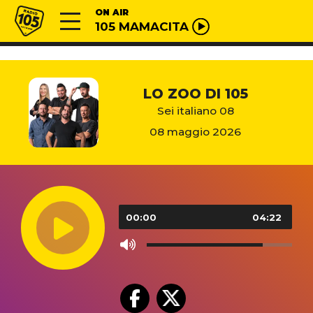
Vai al contenuto
Radio 105
ON AIR
105 MAMACITA
LO ZOO DI 105
Sei italiano 08
08 maggio 2026
Audio
Player
00:00
04:22
Use
Up/Down
Arrow
keys
to