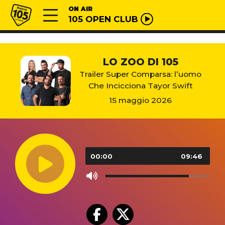
Vai al contenuto
Radio 105
ON AIR
105 OPEN CLUB
LO ZOO DI 105
Trailer Super Comparsa: l’uomo
Che Incicciona Tayor Swift
15 maggio 2026
Audio
Player
00:00
09:46
Use
Up/Down
Arrow
keys
to