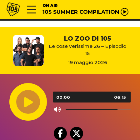
Vai al contenuto
Radio 105
ON AIR
105 SUMMER COMPILATION
LO ZOO DI 105
Le cose verissime 26 – Episodio
15
19 maggio 2026
Audio
Player
00:00
06:15
Use
Up/Down
Arrow
keys
to