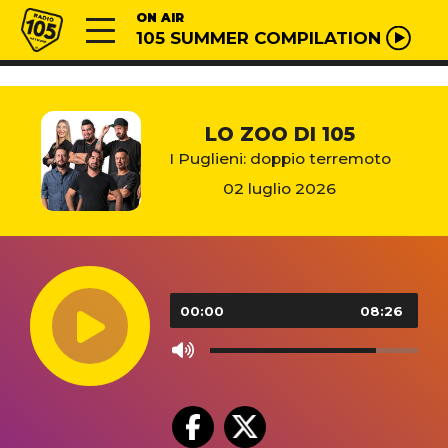
Vai al contenuto
Radio 105
ON AIR
105 SUMMER COMPILATION
LO ZOO DI 105
I Puglieni: doppio terremoto
02 luglio 2026
Audio
Player
00:00
08:26
Use
Up/Down
Arrow
keys
to