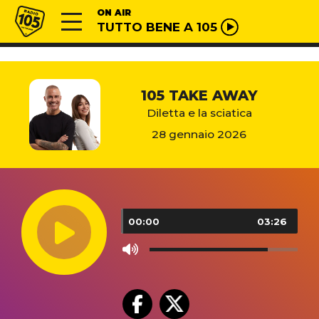
Vai al contenuto
Radio 105
ON AIR
TUTTO BENE A 105
105 TAKE AWAY
Diletta e la sciatica
28 gennaio 2026
Audio
Player
00:00
03:26
Use
Up/Down
Arrow
keys
to