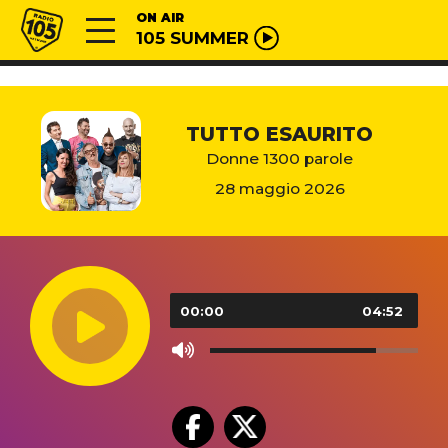
Vai al contenuto
Radio 105
ON AIR
105 SUMMER
TUTTO ESAURITO
Donne 1300 parole
28 maggio 2026
Audio
Player
00:00
04:52
Use
Up/Down
Arrow
keys
to