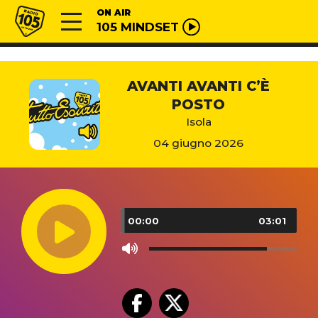
Vai al contenuto
Radio 105
ON AIR
105 MINDSET
AVANTI AVANTI C’È
POSTO
Isola
04 giugno 2026
Audio
Player
00:00
03:01
Use
Up/Down
Arrow
keys
to