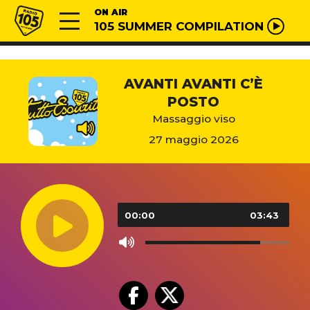
Vai al contenuto
Radio 105
ON AIR
105 SUMMER COMPILATION
AVANTI AVANTI C’È
POSTO
Massaggio viso
27 maggio 2026
Audio
Player
00:00
03:43
Use
Up/Down
Arrow
keys
to