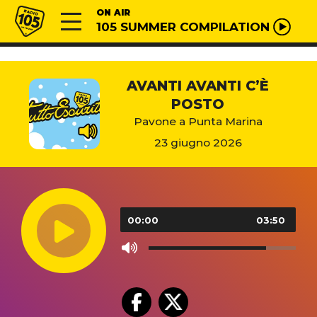
Vai al contenuto
Radio 105
ON AIR
105 SUMMER COMPILATION
AVANTI AVANTI C’È
POSTO
Pavone a Punta Marina
23 giugno 2026
Audio
Player
00:00
03:50
Use
Up/Down
Arrow
keys
to