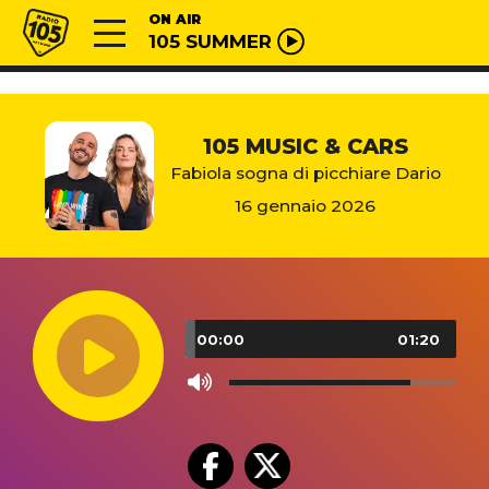
Vai al contenuto
Radio 105
ON AIR
105 SUMMER
105 MUSIC & CARS
Fabiola sogna di picchiare Dario
16 gennaio 2026
Audio
Player
00:00
01:20
Use
Up/Down
Arrow
keys
to