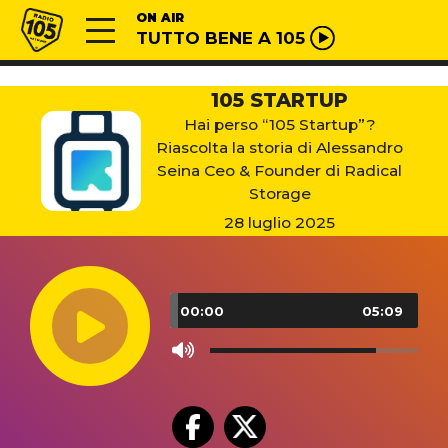
Vai al contenuto
Radio 105
ON AIR
TUTTO BENE A 105
105 STARTUP
Hai perso “105 Startup”?
Riascolta la storia di Alessandro
Seina Ceo & Founder di Radical
Storage
28 luglio 2025
Audio
Player
00:00
05:09
Use
Up/Down
Arrow
keys
to