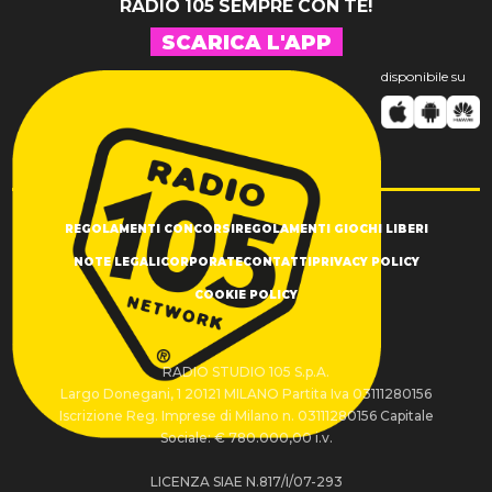
RADIO 105 SEMPRE CON TE!
SCARICA L'APP
disponibile su
REGOLAMENTI CONCORSI
REGOLAMENTI GIOCHI LIBERI
NOTE LEGALI
CORPORATE
CONTATTI
PRIVACY POLICY
COOKIE POLICY
RADIO STUDIO 105 S.p.A.
Largo Donegani, 1 20121 MILANO Partita Iva 03111280156
Iscrizione Reg. Imprese di Milano n. 03111280156 Capitale
Sociale: € 780.000,00 i.v.
LICENZA SIAE N.817/I/07-293