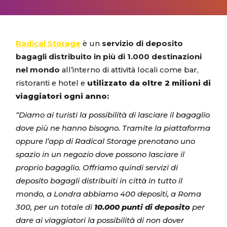
increase
or
decrease
Radical Storage
è un
servizio di deposito
volume.
bagagli distribuito in più di 1.000 destinazioni
nel mondo
all’interno di attività locali come bar,
ristoranti e hotel e
utilizzato da
oltre 2 milioni di
viaggiatori ogni anno:
“Diamo ai turisti la possibilità di lasciare il bagaglio
dove più ne hanno bisogno. Tramite la piattaforma
oppure l’app di Radical Storage prenotano uno
spazio in un negozio dove possono lasciare il
proprio bagaglio. Offriamo quindi servizi di
deposito bagagli distribuiti in città in tutto il
mondo, a Londra abbiamo 400 depositi, a Roma
300, per un totale di
10.000 punti di deposito
per
dare ai viaggiatori la possibilità di non dover