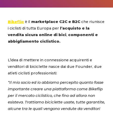
increase
or
decrease
Bikeflip
è il
marketplace C2C e B2C
che riunisce
volume.
i ciclisti di tutta Europa per
l’acquisto e la
vendita sicura online di bici
,
componenti e
abbigliamento ciclistico.
L’idea di mettere in connessione acquirenti e
venditori di biciclette nasce dai due Founder, due
atleti ciclisti professionisti:
“Il mio socio ed io abbiamo percepito quanto fosse
importante creare una piattaforma come Bikeflip
per il mercato ciclistico, che fino ad allora non
esisteva. Trattiamo biciclette usate, tutte garantite,
alcune tra le quali vengono vendute da venditori