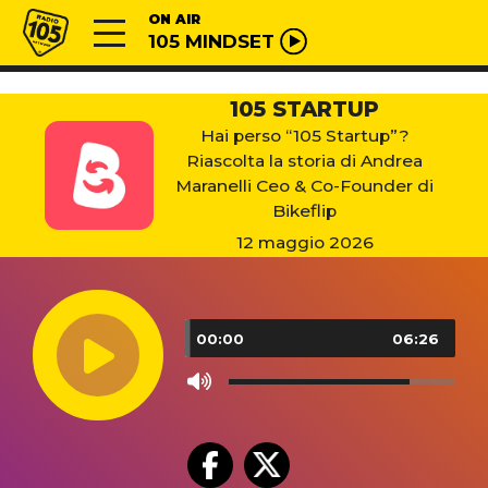
Vai al contenuto
Radio 105
ON AIR
105 MINDSET
105 STARTUP
Hai perso “105 Startup”?
Riascolta la storia di Andrea
Maranelli Ceo & Co-Founder di
Bikeflip
12 maggio 2026
Audio
Player
00:00
06:26
Use
Up/Down
Arrow
keys
to