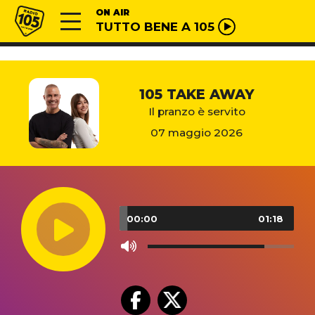
Vai al contenuto
Radio 105
ON AIR
TUTTO BENE A 105
105 TAKE AWAY
Il pranzo è servito
07 maggio 2026
Audio
Player
00:00
01:18
Use
Up/Down
Arrow
keys
to