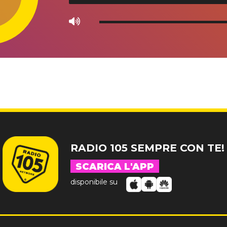
Use
Up/Down
Arrow
keys
to
increase
or
decrease
volume.
RADIO 105 SEMPRE CON TE!
SCARICA L'APP
disponibile su