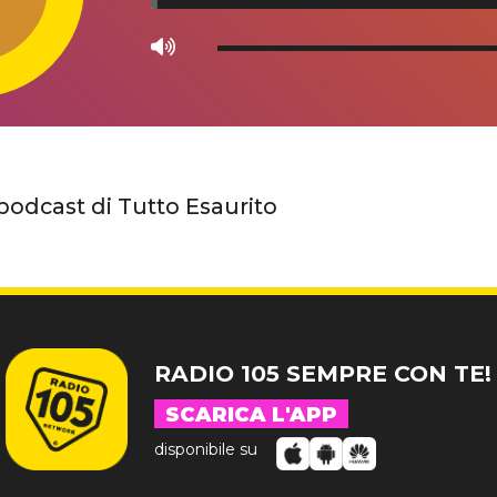
Use
Up/Down
Arrow
keys
to
increase
 podcast di Tutto Esaurito
or
decrease
volume.
RADIO 105 SEMPRE CON TE!
SCARICA L'APP
disponibile su