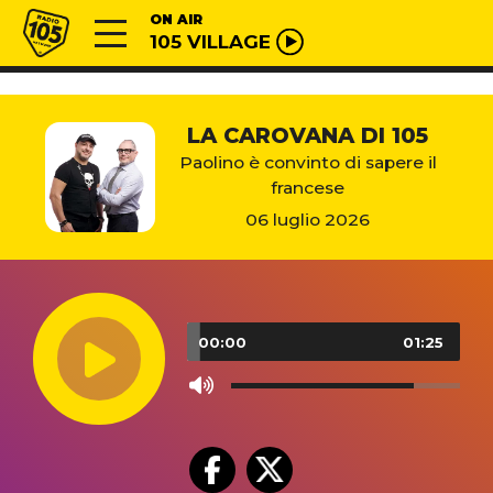
Vai al contenuto
Radio 105
ON AIR
105 VILLAGE
LA CAROVANA DI 105
Paolino è convinto di sapere il
francese
06 luglio 2026
Audio
Player
00:00
01:25
Use
Up/Down
Arrow
keys
to