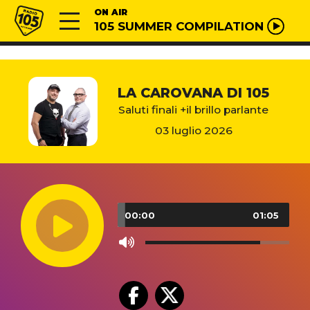
Vai al contenuto
Radio 105
ON AIR
105 SUMMER COMPILATION
LA CAROVANA DI 105
Saluti finali +il brillo parlante
03 luglio 2026
Audio
Player
00:00
01:05
Use
Up/Down
Arrow
keys
to