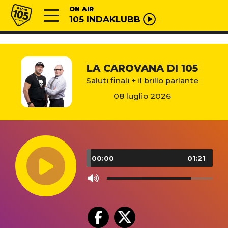
Vai al contenuto
Radio 105
ON AIR
105 INDAKLUBB
LA CAROVANA DI 105
Saluti finali + il brillo parlante
08 luglio 2026
Audio
Player
00:00
01:21
Use
Up/Down
Arrow
keys
to