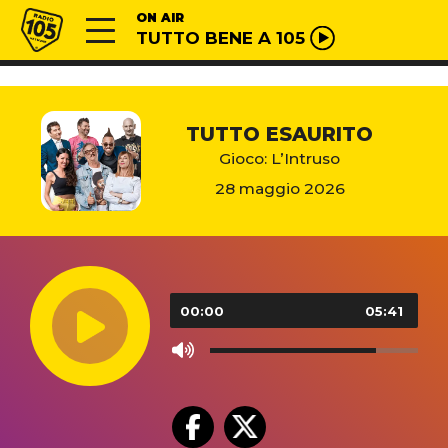
Vai al contenuto
Radio 105
ON AIR
TUTTO BENE A 105
TUTTO ESAURITO
Gioco: L’Intruso
28 maggio 2026
Audio
Player
00:00
05:41
Use
Up/Down
Arrow
keys
to