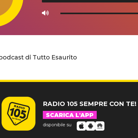
Use
Up/Down
Arrow
keys
to
increase
 podcast di Tutto Esaurito
or
decrease
volume.
RADIO 105 SEMPRE CON TE!
SCARICA L'APP
disponibile su