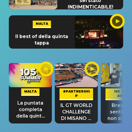
sei stato
INDIMENTICABILE!
MALTA
Il best of della quinta
tappa
MALTA
#PARTNERSHI
105 TAKE
P
AWAY
La puntata
IL GT WORLD
Bresh: "I
completa
CHALLENGE
sentime
della quinta
DI MISANO si
non si pr
tappa
riconferma
fino alla n
un GRANDE
prima"