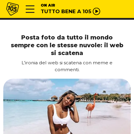
Vai al contenuto
Radio 105
ON AIR
TUTTO BENE A 105
Posta foto da tutto il mondo
sempre con le stesse nuvole: il web
si scatena
L'ironia del web si scatena con meme e
commenti.