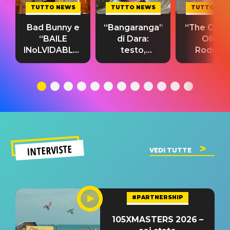
TUTTO NEWS
TUTTO NEWS
TUTTO NE
Bad Bunny e
“Bangaranga”
“The Cure”
“BAILE
di Dara:
Olivia
INoLVIDABLE”:
testo,
Rodrigo
testo,
traduzione e
testo,
traduzione e
significato
traduzion
significato
del singolo
significa
INTERVISTE
VEDI TUTTE
#PARTNERSHIP
105XMASTERS 2026 –