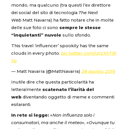
mondo, ma qualcuno (tra questi l’ex direttore
dei social del sito di tecnologia
The Next
Web
Matt Navarra) ha fatto notare che in molte
delle sue foto ci sono
sempre le stesse
“inquietanti” nuvole
sullo sfondo.
This travel ‘influencer’ spookily has the same
clouds in every photo.
pic.twitter.com/uYzXhTiR
Jp
— Matt Navarra (@MattNavarra)
28 agosto 2019
Inutile dire che questa particolarità ha
letteralmente
scatenato l’ilarità del
web
diventando oggetto di meme e commenti
esilaranti.
In rete si legge:
«
Non influenza solo i
consumatori, ma anche il meteo
», «
Ovunque tu