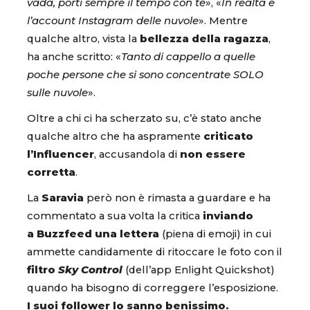
vada, porti sempre il tempo con te
», «
In realtà è
l’account Instagram delle nuvole
». Mentre
qualche altro, vista la
bellezza della ragazza
,
ha anche scritto: «
Tanto di cappello a quelle
poche persone che si sono concentrate SOLO
sulle nuvole
».
Oltre a chi ci ha scherzato su, c’è stato anche
qualche altro che ha aspramente
criticato
l’Influencer
, accusandola di
non essere
corretta
.
La
Saravia
però non è rimasta a guardare e ha
commentato a sua volta la critica
inviando
a Buzzfeed una lettera
(piena di emoji) in cui
ammette candidamente di ritoccare le foto con il
filtro
Sky Control
(dell’app Enlight Quickshot)
quando ha bisogno di correggere l’esposizione.
I suoi follower lo sanno benissimo.