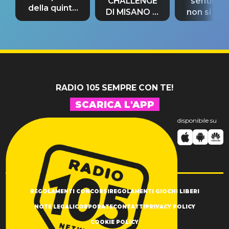
CHALLENGE
sentime
della quinta
DI MISANO si
non si pr
tappa
riconferma
fino alla n
un GRANDE
prima"
SUCCESSO!
RADIO 105 SEMPRE CON TE!
SCARICA L'APP
disponibile su
REGOLAMENTI CONCORSI
REGOLAMENTI GIOCHI LIBERI
NOTE LEGALI
CORPORATE
CONTATTI
PRIVACY POLICY
COOKIE POLICY