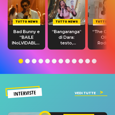
TUTTO NEWS
TUTTO NEWS
TUTTO NE
Bad Bunny e
“Bangaranga”
“The Cure”
“BAILE
di Dara:
Olivia
INoLVIDABLE”:
testo,
Rodrigo
testo,
traduzione e
testo,
traduzione e
significato
traduzion
significato
del singolo
significa
INTERVISTE
VEDI TUTTE