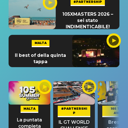
#PARTNERSHIP
105XMASTERS 2026 –
sei stato
INDIMENTICABILE!
MALTA
Il best of della quinta
tappa
MALTA
#PARTNERSHI
105 TAKE
P
AWAY
La puntata
IL GT WORLD
Bresh: "I
completa