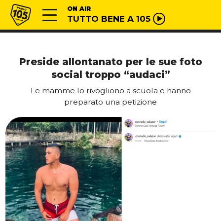
Vai al contenuto
Radio 105
ON AIR
TUTTO BENE A 105
Preside allontanato per le sue foto
social troppo “audaci”
Le mamme lo rivogliono a scuola e hanno
preparato una petizione