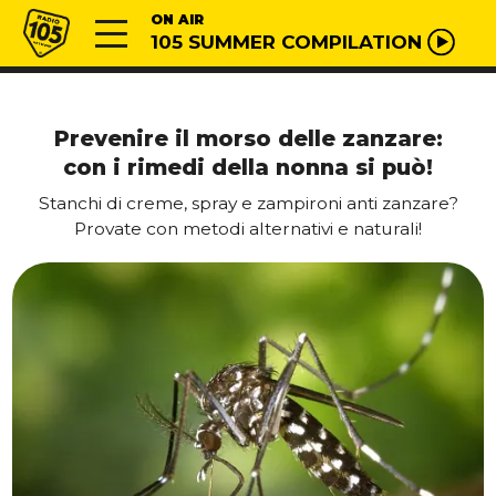
Vai al contenuto
Radio 105
ON AIR
105 SUMMER COMPILATION
Prevenire il morso delle zanzare:
con i rimedi della nonna si può!
Stanchi di creme, spray e zampironi anti zanzare?
Provate con metodi alternativi e naturali!