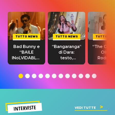
TUTTO NEWS
TUTTO NEWS
TUTTO NE
Bad Bunny e
“Bangaranga”
“The Cure”
“BAILE
di Dara:
Olivia
INoLVIDABLE”:
testo,
Rodrigo
testo,
traduzione e
testo,
traduzione e
significato
traduzion
significato
del singolo
significa
INTERVISTE
VEDI TUTTE