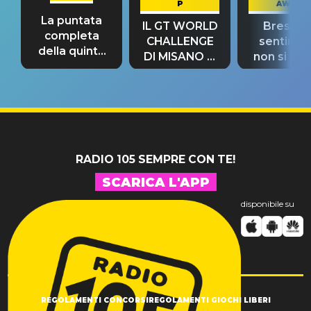
P
AWAY
La puntata
IL GT WORLD
Bresh: "I
completa
CHALLENGE
sentime
della quinta
DI MISANO si
non si pr
tappa
riconferma
fino alla n
un GRANDE
prima"
SUCCESSO!
RADIO 105 SEMPRE CON TE!
SCARICA L'APP
disponibile su
REGOLAMENTI CONCORSI
REGOLAMENTI GIOCHI LIBERI