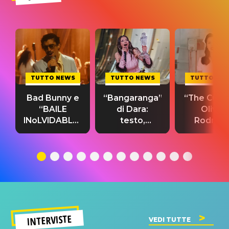
TUTTO NEWS
TUTTO NEWS
TUTTO NE
Bad Bunny e
“Bangaranga”
“The Cure”
“BAILE
di Dara:
Olivia
INoLVIDABLE”:
testo,
Rodrigo
testo,
traduzione e
testo,
traduzione e
significato
traduzion
significato
del singolo
significa
INTERVISTE
VEDI TUTTE