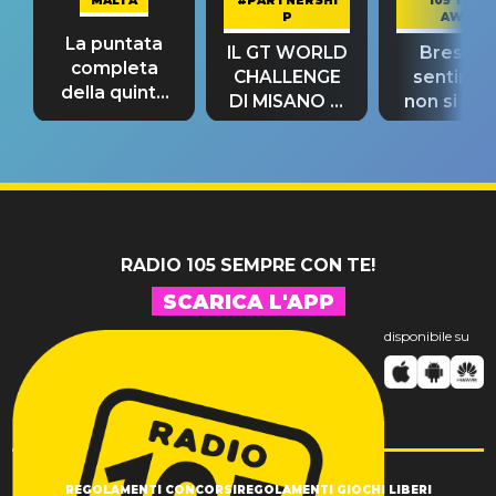
MALTA
#PARTNERSHI
105 TAKE
P
AWAY
La puntata
IL GT WORLD
Bresh: "I
completa
CHALLENGE
sentime
della quinta
DI MISANO si
non si pr
tappa
riconferma
fino alla n
un GRANDE
prima"
SUCCESSO!
RADIO 105 SEMPRE CON TE!
SCARICA L'APP
disponibile su
REGOLAMENTI CONCORSI
REGOLAMENTI GIOCHI LIBERI