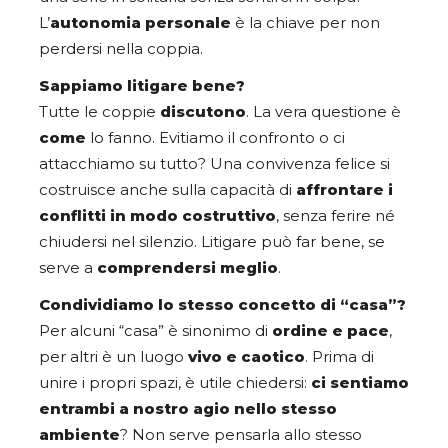
L’
autonomia personale
è la chiave per non
perdersi nella coppia.
Sappiamo litigare bene?
Tutte le coppie
discutono
. La vera questione è
come
lo fanno. Evitiamo il confronto o ci
attacchiamo su tutto? Una convivenza felice si
costruisce anche sulla capacità di
affrontare i
conflitti in modo costruttivo
, senza ferire né
chiudersi nel silenzio. Litigare può far bene, se
serve a
comprendersi meglio
.
Condividiamo lo stesso concetto di “casa”?
Per alcuni “casa” è sinonimo di
ordine e pace
,
per altri è un luogo
vivo e caotico
. Prima di
unire i propri spazi, è utile chiedersi:
ci sentiamo
entrambi a nostro agio nello stesso
ambiente
? Non serve pensarla allo stesso