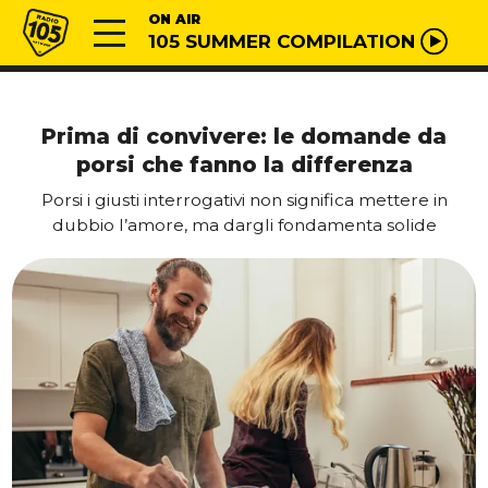
Vai al contenuto
Radio 105
ON AIR
105 SUMMER COMPILATION
Prima di convivere: le domande da
porsi che fanno la differenza
Porsi i giusti interrogativi non significa mettere in
dubbio l’amore, ma dargli fondamenta solide