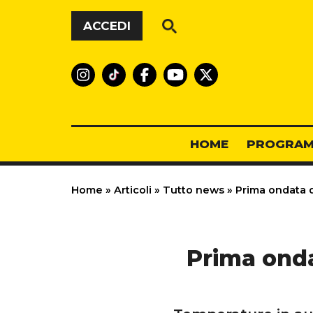
Vai al contenuto
ACCEDI
HOME
PROGRAM
Home
»
Articoli
»
Tutto news
»
Prima ondata di
Prima onda