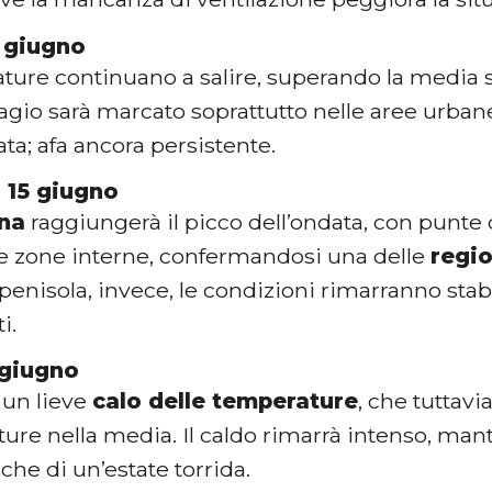
 giugno
ture continuano a salire, superando la media s
isagio sarà marcato soprattutto nelle aree urban
ata; afa ancora persistente.
 15 giugno
na
raggiungerà il picco dell’ondata, con punt
e zone interne, confermandosi una delle
regio
 penisola, invece, le condizioni rimarranno stabi
ti.
 giugno
 un lieve
calo delle temperature
, che tuttavi
ture nella media. Il caldo rimarrà intenso, ma
iche di un’estate torrida.