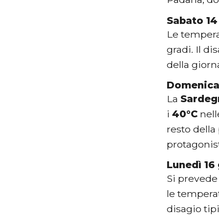
Sabato 14
Le tempera
gradi. Il d
della giorn
Domenica
La
Sardeg
i
40°C
nell
resto della
protagonis
Lunedì 16
Si prevede
le tempera
disagio tip