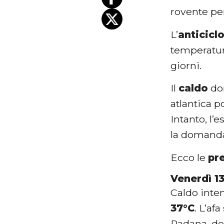
rovente pe
L’
anticicl
temperatur
giorni.
Il
caldo
dom
atlantica p
Intanto, l’
la domanda
Ecco le
pr
Venerdì 1
Caldo inten
37°C
. L’af
Padana, do