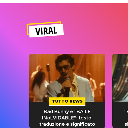
VIRAL
TUTTO NEWS
Bad Bunny e “BAILE
“
INoLVIDABLE”: testo,
traduzione e significato
s