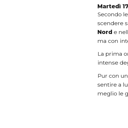
Martedì 1
Secondo le
scendere su
Nord
e nel
ma con int
La prima on
intense deg
Pur con un 
sentire a l
meglio le g