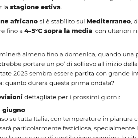
r la
stagione estiva
.
one africano
si è stabilito sul
Mediterraneo
, 
e fino a
4-5°C sopra la media
, con ulteriori r
inerà almeno fino a domenica, quando una p
otrebbe portare un po’ di sollievo all’inizio del
estate 2025 sembra essere partita con grande in
: quanto durerà questa prima ondata?
evisioni
dettagliate per i prossimi giorni:
3 giugno
so su tutta Italia, con temperature in pianura 
a sarà particolarmente fastidiosa, specialmente 
ve la mancanza di ventilazione peggiora la sit