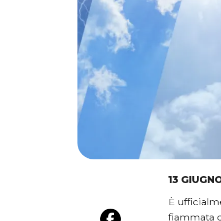
13 GIUGN
È
ufficialm
fiammata d