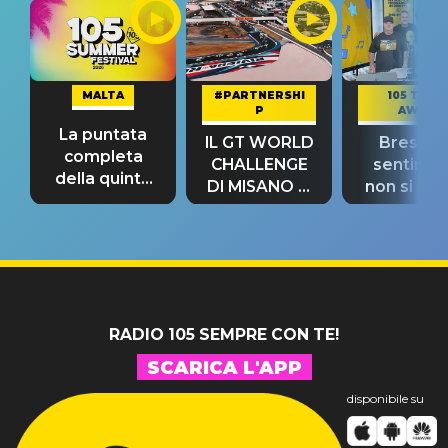
MALTA
#PARTNERSHI
105 TAKE
P
AWAY
La puntata
IL GT WORLD
Bresh: "I
completa
CHALLENGE
sentime
della quinta
DI MISANO si
non si pr
tappa
riconferma
fino alla n
un GRANDE
prima"
SUCCESSO!
RADIO 105 SEMPRE CON TE!
SCARICA L'APP
disponibile su