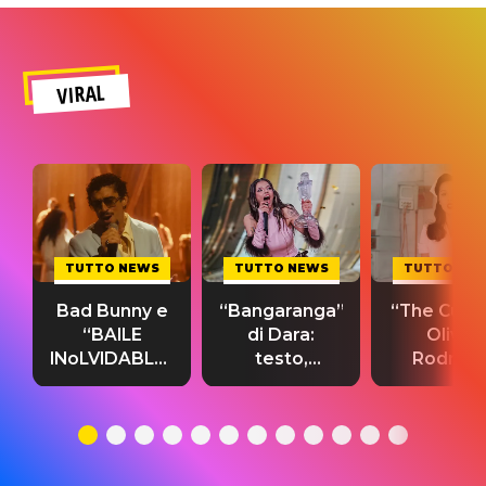
VIRAL
TUTTO NEWS
TUTTO NEWS
TUTTO NE
Bad Bunny e
“Bangaranga”
“The Cure”
“BAILE
di Dara:
Olivia
INoLVIDABLE”:
testo,
Rodrigo
testo,
traduzione e
testo,
traduzione e
significato
traduzion
significato
del singolo
significa