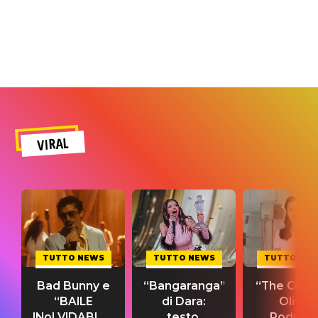
VIRAL
TUTTO NEWS
TUTTO NEWS
TUTTO NE
Bad Bunny e
“Bangaranga”
“The Cure”
“BAILE
di Dara:
Olivia
INoLVIDABLE”:
testo,
Rodrigo