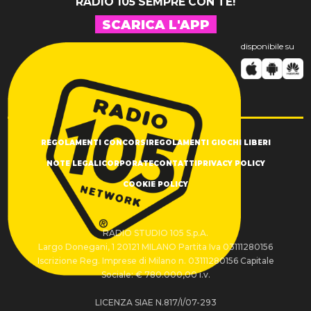
RADIO 105 SEMPRE CON TE!
SCARICA L'APP
disponibile su
REGOLAMENTI CONCORSI
REGOLAMENTI GIOCHI LIBERI
NOTE LEGALI
CORPORATE
CONTATTI
PRIVACY POLICY
COOKIE POLICY
RADIO STUDIO 105 S.p.A.
Largo Donegani, 1 20121 MILANO Partita Iva 03111280156
Iscrizione Reg. Imprese di Milano n. 03111280156 Capitale
Sociale: € 780.000,00 i.v.
LICENZA SIAE N.817/I/07-293