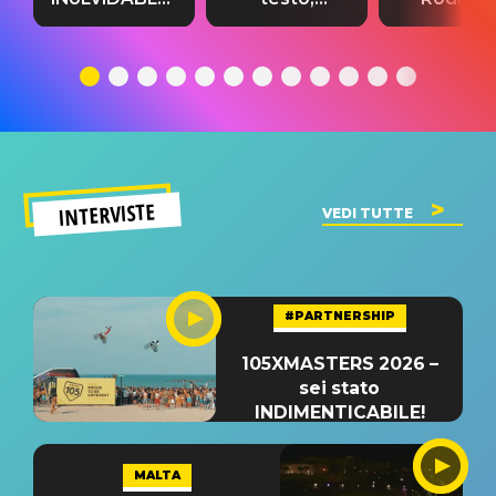
testo,
traduzione e
testo,
traduzione e
significato
traduzion
significato
del singolo
significa
INTERVISTE
VEDI TUTTE
#PARTNERSHIP
105XMASTERS 2026 –
sei stato
INDIMENTICABILE!
MALTA