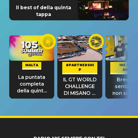
Il best of della quinta
tappa
MALTA
#PARTNERSHI
105 TAKE
P
AWAY
La puntata
IL GT WORLD
Bresh: "I
completa
CHALLENGE
sentime
della quinta
DI MISANO si
non si pr
tappa
riconferma
fino alla n
un GRANDE
prima"
SUCCESSO!