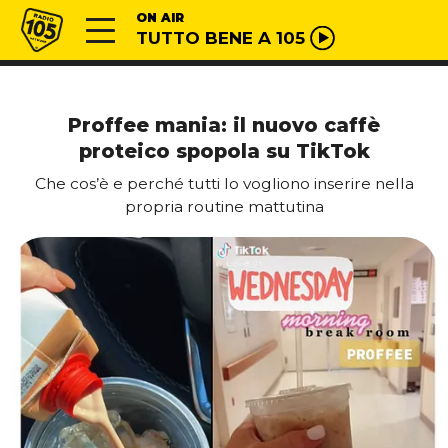
Vai al contenuto
Radio 105
ON AIR
TUTTO BENE A 105
Proffee mania: il nuovo caffè
proteico spopola su TikTok
Che cos’è e perché tutti lo vogliono inserire nella
propria routine mattutina