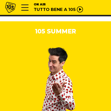
Vai al contenuto
Radio 105
ON AIR
TUTTO BENE A 105
105 SUMMER