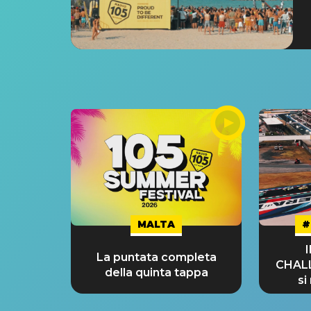
MALTA
#
La puntata completa
CHAL
della quinta tappa
si
GRA