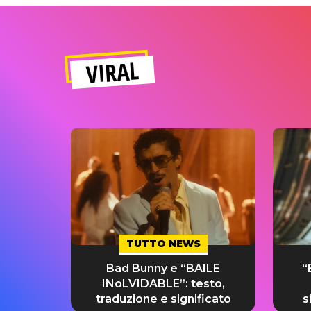
VIRAL
TUTTO NEWS
Bad Bunny e “BAILE
“
INoLVIDABLE”: testo,
traduzione e significato
s