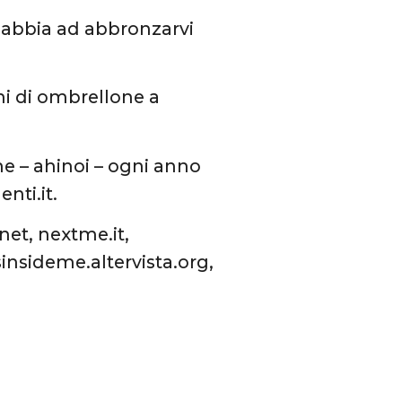
 sabbia ad abbronzarvi
ini di ombrellone a
he – ahinoi – ogni anno
nti.it.
net, nextme.it,
nsideme.altervista.org,