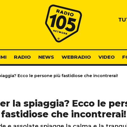
Radio 105
TU
MI
RADIO
NEWS
WEBRADIO
VIDEO
F
piaggia? Ecco le persone più fastidiose che incontrerai!
er la spiaggia? Ecco le pe
fastidiose che incontrerai!
lde e assolate spiagge la calma e la tranqu