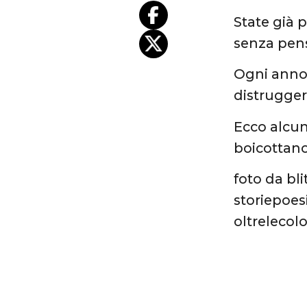
State già 
senza pens
Ogni anno, 
distrugger
Ecco alcun
boicottano 
foto da bl
storiepoes
oltrelecolo