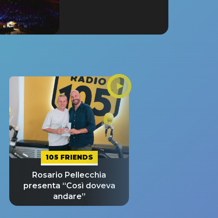
105 FRIENDS
Rosario Pellecchia
presenta “Così doveva
andare”