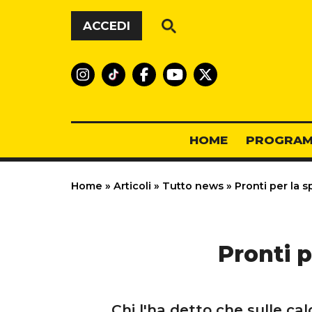
Vai al contenuto
ACCEDI
HOME
PROGRAM
Home
»
Articoli
»
Tutto news
»
Pronti per la s
Pronti p
Chi l'ha detto che sulle ca