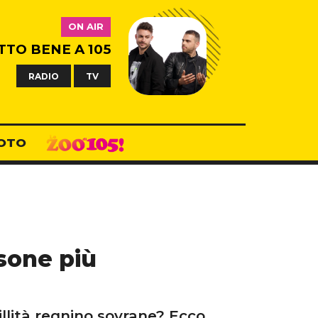
ON AIR
TTO BENE A 105
RADIO
TV
OTO
rsone più
illità regnino sovrane? Ecco