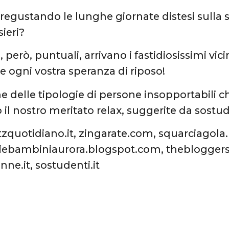
pregustando le lunghe giornate distesi sulla
ieri?
però, puntuali, arrivano i fastidiosissimi vic
e ogni vostra speranza di riposo!
e delle tipologie di persone insopportabili c
il nostro meritato relax, suggerite da sostude
itzquotidiano.it, zingarate.com, squarciagola.
iebambiniaurora.blogspot.com, thebloggersi
nne.it, sostudenti.it