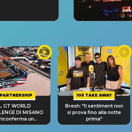
PARTNERSHIP
105 TAKE AWAY
IL GT WORLD
Bresh: "Il sentiment non
LENGE DI MISANO
si prova fino alla notte
 riconferma un
prima"
NDE SUCCESSO!