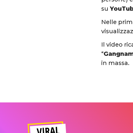
su
YouTu
Nelle prime
visualizzaz
Il video ri
“
Gangnam
in massa.
VIRAL