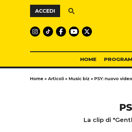
Vai al contenuto
ACCEDI
HOME
PROGRAM
Home
»
Articoli
»
Music biz
»
PSY: nuovo video
PS
La clip di "Gent