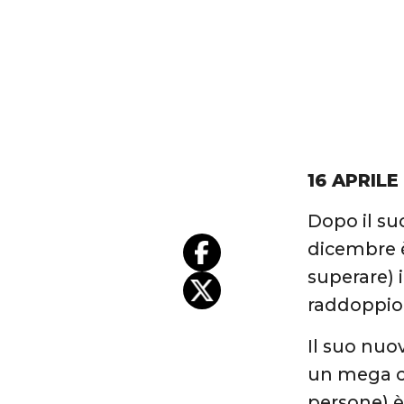
16 APRILE
Dopo il su
dicembre è
superare) i
raddoppio
Il suo nuo
un mega co
persone) è 