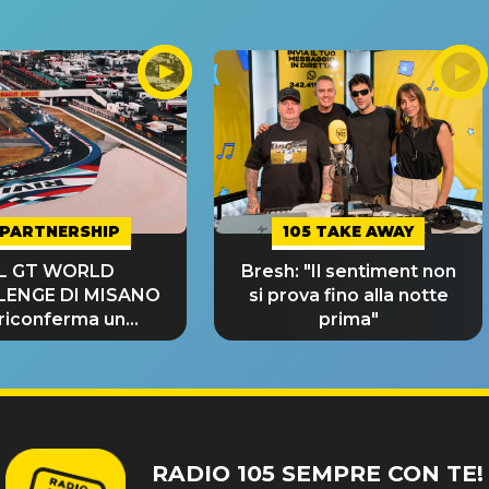
PARTNERSHIP
105 TAKE AWAY
IL GT WORLD
Bresh: "Il sentiment non
LENGE DI MISANO
si prova fino alla notte
 riconferma un
prima"
NDE SUCCESSO!
RADIO 105 SEMPRE CON TE!