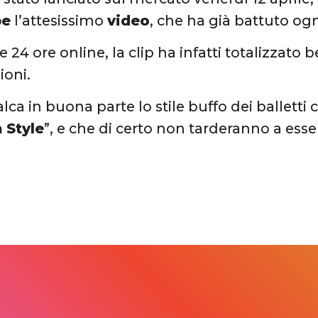
be
l’attesissimo
video
, che ha già battuto og
 24 ore online, la clip ha infatti totalizzato b
ioni.
calca in buona parte lo stile buffo dei ballett
 Style
”, e che di certo non tarderanno a es