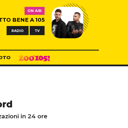
ON AIR
TTO BENE A 105
RADIO
TV
OTO
ord
zazioni in 24 ore