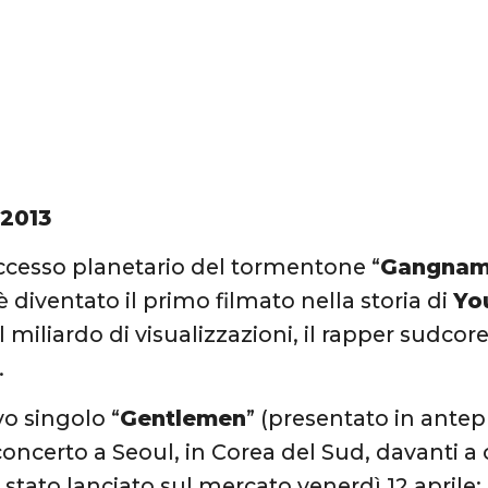
 2013
ccesso planetario del tormentone “
Gangnam
 diventato il primo filmato nella storia di
Yo
l miliardo di visualizzazioni, il rapper sudco
.
vo singolo “
Gentlemen
” (presentato in antep
ncerto a Seoul, in Corea del Sud, davanti a
stato lanciato sul mercato venerdì 12 aprile; 