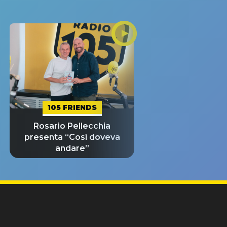
105 FRIENDS
Rosario Pellecchia
presenta “Così doveva
andare”