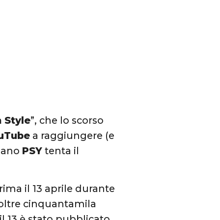
 Style
”, che lo scorso
uTube
a raggiungere (e
reano
PSY
tenta il
rima il 13 aprile durante
 oltre cinquantamila
il 13 è stato pubblicato