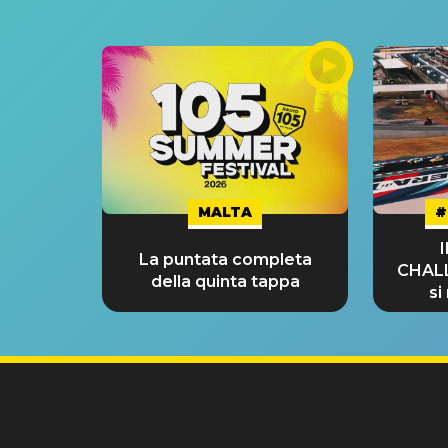
MALTA
#
La puntata completa
CHAL
della quinta tappa
si
GRA