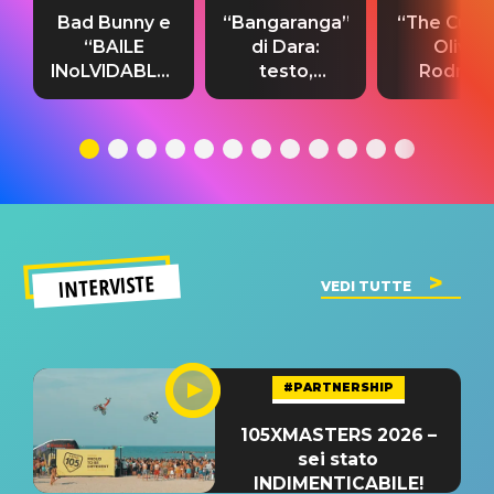
Bad Bunny e
“Bangaranga”
“The Cure”
“BAILE
di Dara:
Olivia
INoLVIDABLE”:
testo,
Rodrigo
testo,
traduzione e
testo,
traduzione e
significato
traduzion
significato
del singolo
significa
INTERVISTE
VEDI TUTTE
#PARTNERSHIP
105XMASTERS 2026 –
sei stato
INDIMENTICABILE!