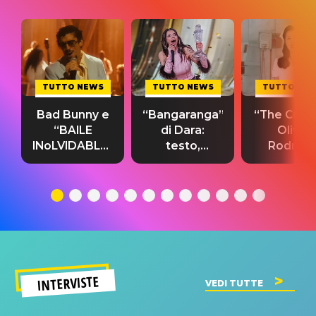
TUTTO NEWS
TUTTO NEWS
TUTTO NE
Bad Bunny e
“Bangaranga”
“The Cure”
“BAILE
di Dara:
Olivia
INoLVIDABLE”:
testo,
Rodrigo
testo,
traduzione e
testo,
traduzione e
significato
traduzion
significato
del singolo
significa
INTERVISTE
VEDI TUTTE