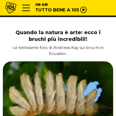
Vai al contenuto
Radio 105
ON AIR
TUTTO BENE A 105
Quando la natura è arte: ecco i
bruchi più incredibili!
Le bellissime foto di Andreas Kay sui bruchi in
Ecuador.