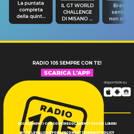
La puntata
IL GT WORLD
Bresh: "I
completa
CHALLENGE
sentime
della quinta
DI MISANO si
non si pr
tappa
riconferma
fino alla n
un GRANDE
prima"
SUCCESSO!
RADIO 105 SEMPRE CON TE!
SCARICA L'APP
disponibile su
REGOLAMENTI CONCORSI
REGOLAMENTI GIOCHI LIBERI
NOTE LEGALI
CORPORATE
CONTATTI
PRIVACY POLICY