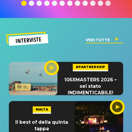
significato
del singolo
significa
INTERVISTE
VEDI TUTTE
#PARTNERSHIP
105XMASTERS 2026 –
sei stato
INDIMENTICABILE!
MALTA
Il best of della quinta
tappa