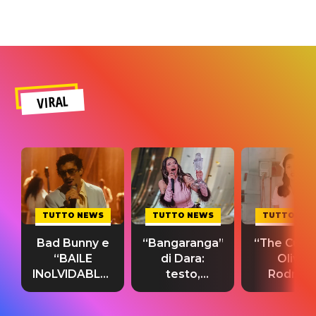
VIRAL
TUTTO NEWS
TUTTO NEWS
TUTTO NE
Bad Bunny e
“Bangaranga”
“The Cure”
“BAILE
di Dara:
Olivia
INoLVIDABLE”:
testo,
Rodrigo
testo,
traduzione e
testo,
traduzione e
significato
traduzion