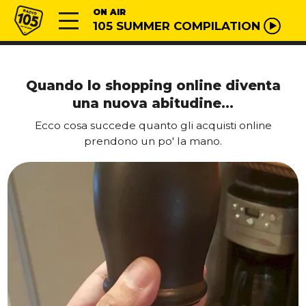
Vai al contenuto
Radio 105
ON AIR
105 SUMMER COMPILATION
Quando lo shopping online diventa
una nuova abitudine…
Ecco cosa succede quanto gli acquisti online
prendono un po' la mano.