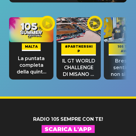
MALTA
#PARTNERSHI
105 TAKE
P
AWAY
La puntata
IL GT WORLD
Bresh: "I
completa
CHALLENGE
sentime
della quinta
DI MISANO si
non si pr
tappa
riconferma
fino alla n
un GRANDE
prima"
SUCCESSO!
RADIO 105 SEMPRE CON TE!
SCARICA L'APP