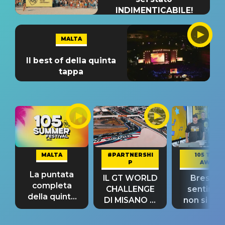
INDIMENTICABILE!
MALTA
Il best of della quinta
tappa
MALTA
#PARTNERSHI
105 TAKE
P
AWAY
La puntata
IL GT WORLD
Bresh: "I
completa
CHALLENGE
sentime
della quinta
DI MISANO si
non si pr
tappa
riconferma
fino alla n
un GRANDE
prima"