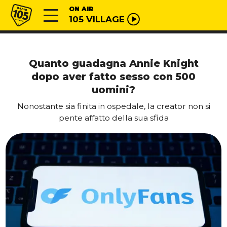
Vai al contenuto
Radio 105
ON AIR
105 VILLAGE
Quanto guadagna Annie Knight
dopo aver fatto sesso con 500
uomini?
Nonostante sia finita in ospedale, la creator non si
pente affatto della sua sfida