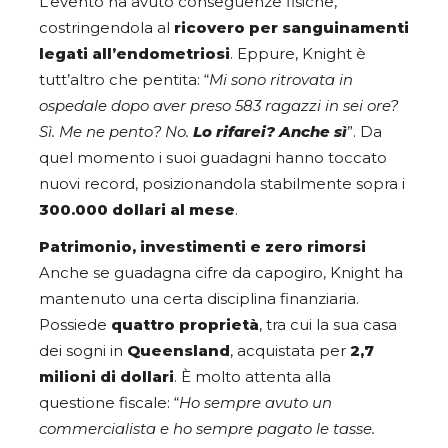
L’evento ha avuto conseguenze fisiche,
costringendola al
ricovero per sanguinamenti
legati all’endometriosi
. Eppure, Knight è
tutt’altro che pentita: “
Mi sono ritrovata in
ospedale dopo aver preso 583 ragazzi in sei ore?
Sì. Me ne pento? No.
Lo rifarei? Anche sì
”. Da
quel momento i suoi guadagni hanno toccato
nuovi record, posizionandola stabilmente sopra i
300.000 dollari al mese
.
Patrimonio, investimenti e zero rimorsi
Anche se guadagna cifre da capogiro, Knight ha
mantenuto una certa disciplina finanziaria.
Possiede
quattro proprietà
, tra cui la sua casa
dei sogni in
Queensland
, acquistata per
2,7
milioni di dollari
. È molto attenta alla
questione fiscale: “
Ho sempre avuto un
commercialista e ho sempre pagato le tasse.