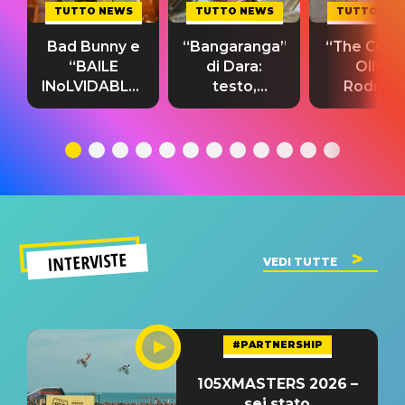
TUTTO NEWS
TUTTO NEWS
TUTTO NE
Bad Bunny e
“Bangaranga”
“The Cure”
“BAILE
di Dara:
Olivia
INoLVIDABLE”:
testo,
Rodrigo
testo,
traduzione e
testo,
traduzione e
significato
traduzion
significato
del singolo
significa
INTERVISTE
VEDI TUTTE
#PARTNERSHIP
105XMASTERS 2026 –
sei stato