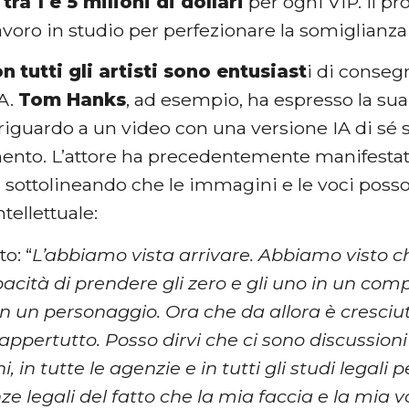
ra 1 e 5 milioni di dollari
per ogni VIP. Il p
lavoro in studio per perfezionare la somiglianza 
on
tutti gli artisti sono entusiast
i di conseg
IA.
Tom Hanks
, ad esempio, ha espresso la su
riguardo a un video con una versione IA di sé
ento. L’attore ha precedentemente manifestat
 sottolineando che le immagini e le voci poss
ntellettuale:
o: “
L’abbiamo vista arrivare. Abbiamo visto c
cità di prendere gli zero e gli uno in un comp
in un personaggio. Ora che da allora è cresciut
pertutto. Posso dirvi che ci sono discussioni i
, in tutte le agenzie e in tutti gli studi legali 
 legali del fatto che la mia faccia e la mia vo