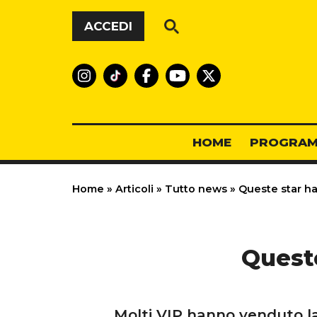
Vai al contenuto
ACCEDI
HOME
PROGRAM
Home
»
Articoli
»
Tutto news
»
Queste star han
Quest
Molti VIP hanno venduto la