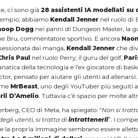
e, ci sono già
28 assistenti IA modellati su 
sempio, abbiamo
Kendall Jenner
nel ruolo di B
noop Dogg
nei panni di Dungeon Master, la gu
 Bru, commentatore sportivo. E ancora
Naom
sessionata dai manga,
Kendall Jenner
che div
Chris Paul
nel ruolo Perry, il guru del golf,
Pari
anatica della tecnologia e l’ex giocatore di bas
ctor, pensato per aiutare gli utenti ad allenars
come
MrBeast
, uno degli YouTuber più seguiti a
rli D’Amelio
. Tuttavia c’è spazio per molte alt
rberg, CEO di Meta, ha spiegato: “
Non si tratt
li utenti, si tratta di
intrattenerli
”. I compen
e la propria immagine sembrano essere allettan