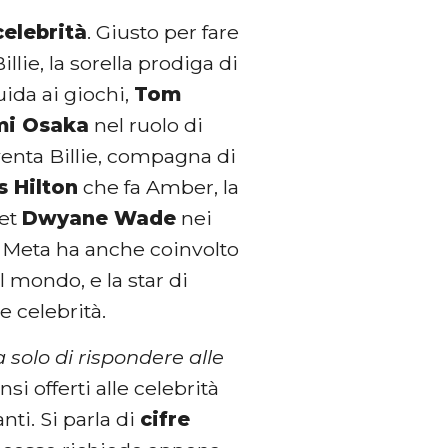
celebrità
. Giusto per fare
illie, la sorella prodiga di
ida ai giochi,
Tom
i Osaka
nel ruolo di
enta Billie, compagna di
s Hilton
che fa Amber, la
ket
Dwyane Wade
nei
i. Meta ha anche coinvolto
l mondo, e la star di
re celebrità.
a solo di rispondere alle
si offerti alle celebrità
ti. Si parla di
cifre