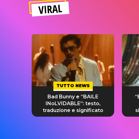
VIRAL
TUTTO NEWS
Bad Bunny e “BAILE
“
INoLVIDABLE”: testo,
traduzione e significato
s