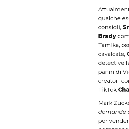
Attualment
qualche e
consigli,
S
Brady
come
Tamika, os
cavalcate,
detective f
panni di Vi
creatori 
TikTok
Cha
Mark Zucke
domande deg
per vender