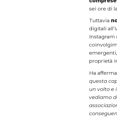
comprese t
sei ore di 
Tuttavia
n
digitali all’
Instagram 
coinvolgim
emergenti,
proprietà i
Ha affermat
questa capa
un volto e 
vediamo dap
associazioni
conseguenze