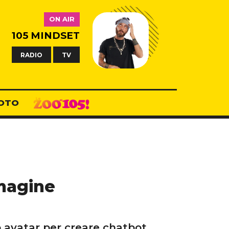
ON AIR
105 MINDSET
RADIO
TV
OTO
magine
o avatar per creare chatbot