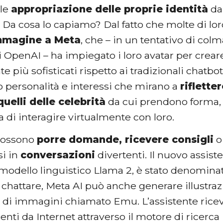
ile
appropriazione delle proprie identità
da 
. Da cosa lo capiamo? Dal fatto che molte di l
mmagine a Meta
, che – in un tentativo di colm
 OpenAI – ha impiegato i loro avatar per crea
 più sofisticati rispetto ai tradizionali chatbot
 personalità e interessi che mirano a
riflette
quelli delle celebrità
da cui prendono forma, o
a di interagire virtualmente con loro.
 possono
porre domande, ricevere consigli
o
si in
conversazioni
divertenti. Il nuovo assist
odello linguistico Llama 2, è stato denominato
 chattare, Meta AI può anche generare illustraz
 di immagini chiamato Emu. L’assistente ric
ti da Internet attraverso il motore di ricerca