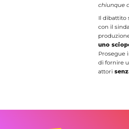
chiunque a
Il dibattit
con il sind
produzione
uno sciop
Prosegue in
di fornire 
attori
senz