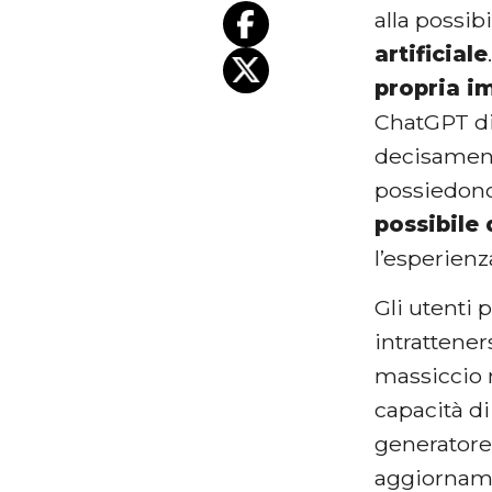
alla possib
artificiale
propria i
ChatGPT di
decisamente
possiedono
possibile 
l’esperienz
Gli utenti
intrattener
massiccio m
capacità di
generatore
aggiornamen