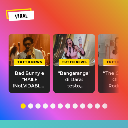
VIRAL
TUTTO NEWS
TUTTO NEWS
TUTTO NE
Bad Bunny e
“Bangaranga”
“The Cure”
“BAILE
di Dara:
Olivia
INoLVIDABLE”:
testo,
Rodrigo
testo,
traduzione e
testo,
traduzione e
significato
traduzion
significato
del singolo
significa