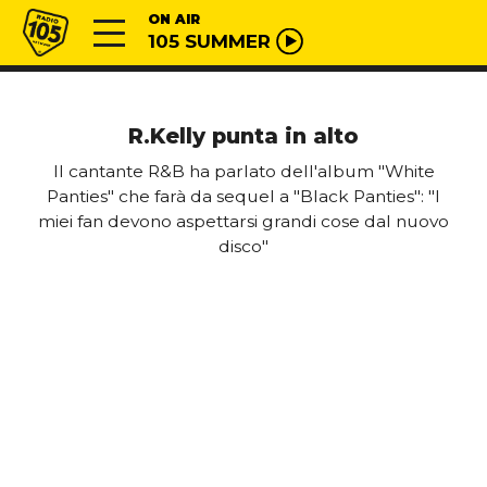
Vai al contenuto
Radio 105
ON AIR
105 SUMMER
R.Kelly punta in alto
Il cantante R&B ha parlato dell'album "White
Panties" che farà da sequel a "Black Panties": "I
miei fan devono aspettarsi grandi cose dal nuovo
disco"