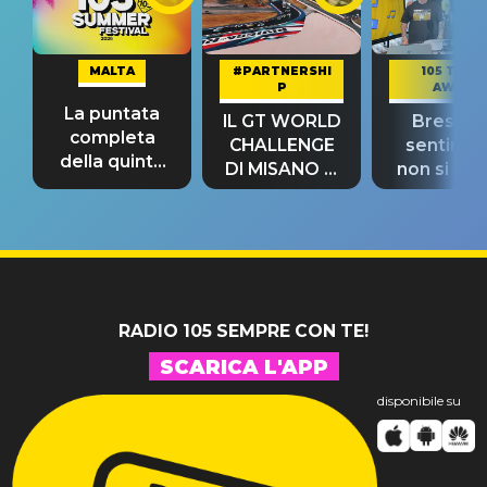
MALTA
#PARTNERSHI
105 TAKE
P
AWAY
La puntata
IL GT WORLD
Bresh: "I
completa
CHALLENGE
sentime
della quinta
DI MISANO si
non si pr
tappa
riconferma
fino alla n
un GRANDE
prima"
SUCCESSO!
RADIO 105 SEMPRE CON TE!
SCARICA L'APP
disponibile su