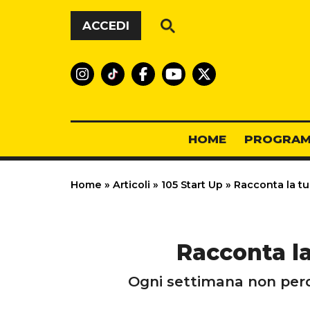
Vai al contenuto
ACCEDI
HOME
PROGRAM
Home
»
Articoli
»
105 Start Up
»
Racconta la tua
Racconta la
Ogni settimana non perder