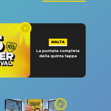
MALTA
La puntata completa
della quinta tappa