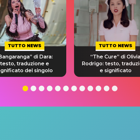
TUTTO NEWS
TUTTO NEWS
Bangaranga” di Dara:
“The Cure” di Olivi
testo, traduzione e
Rodrigo: testo, traduz
ignificato del singolo
e significato