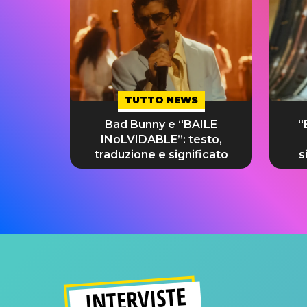
TUTTO NEWS
Bad Bunny e “BAILE
“
INoLVIDABLE”: testo,
traduzione e significato
s
INTERVISTE