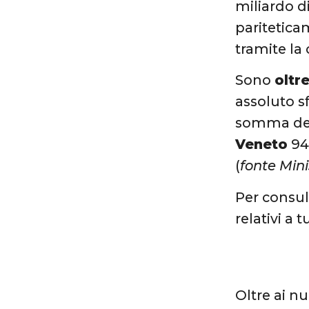
miliardo di
paritetica
tramite la
Sono
oltre
assoluto s
somma del
Veneto
94
(
fonte Min
Per consul
relativi a 
Oltre ai n