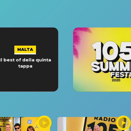
MALTA
Il best of della quinta
tappa