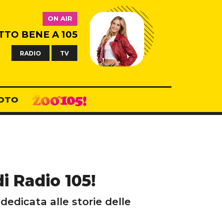
ON AIR
TTO BENE A 105
RADIO
TV
OTO
i Radio 105!
dedicata alle storie delle