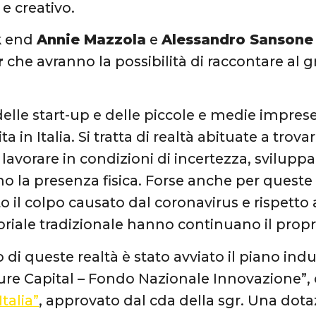
e creativo.
k end
Annie Mazzola
e
Alessandro Sansone
r
che avranno la possibilità di raccontare al g
elle start-up e delle piccole e medie imprese
ita in Italia. Si tratta di realtà abituate a trov
avorare in condizioni di incertezza, sviluppar
no la presenza fisica. Forse anche per queste 
o il colpo causato dal coronavirus e rispett
riale tradizionale hanno continuano il propri
 di queste realtà è stato avviato il piano ind
re Capital – Fondo Nazionale Innovazione”,
Italia”
, approvato dal cda della sgr. Una dotaz