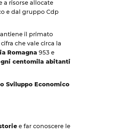
e a risorse allocate
co e dal gruppo Cdp
antiene il primato
ra che vale circa la
lia Romagna
953 e
ogni centomila abitanti
llo Sviluppo Economico
storie
e far conoscere le