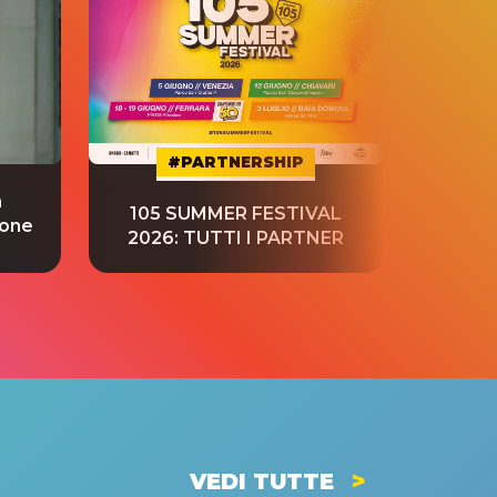
#PARTNERSHIP
a
“S
105 SUMMER FESTIVAL
ione
tradu
2026: TUTTI I PARTNER
VEDI TUTTE