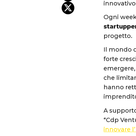
innovativo 
Ogni wee
startuppe
progetto.
Il mondo d
forte cresc
emergere, l
che limita
hanno rett
imprendito
A supporto
“Cdp Ventu
innovare l’