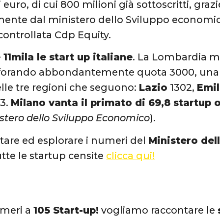
 euro, di cui 800 milioni già sottoscritti, grazi
mente dal ministero dello Sviluppo economi
 controllata Cdp Equity.
 11mila le start up italiane
. La Lombardia m
forando abbondantemente quota 3000, una cif
le tre regioni che seguono:
Lazio
1302,
Emi
3.
Milano vanta il primato di 69,8 startup 
istero dello Sviluppo Economico
).
tare ed esplorare i numeri del
Ministero de
tutte le startup censite
clicca qui!
umeri a
105 Start-up!
vogliamo raccontare le