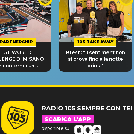
PARTNERSHIP
105 TAKE AWAY
IL GT WORLD
Bresh: "Il sentiment non
LENGE DI MISANO
si prova fino alla notte
 riconferma un
prima"
NDE SUCCESSO!
RADIO 105 SEMPRE CON TE!
SCARICA L'APP
disponibile su