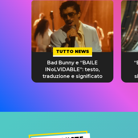
TUTTO NEWS
Bad Bunny e “BAILE
“
INoLVIDABLE”: testo,
traduzione e significato
s