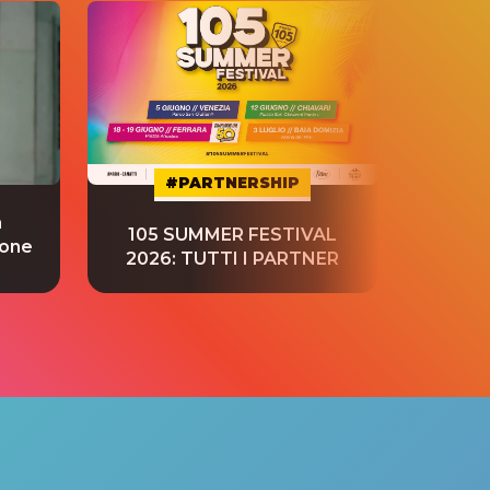
#PARTNERSHIP
a
“S
105 SUMMER FESTIVAL
ione
tradu
2026: TUTTI I PARTNER