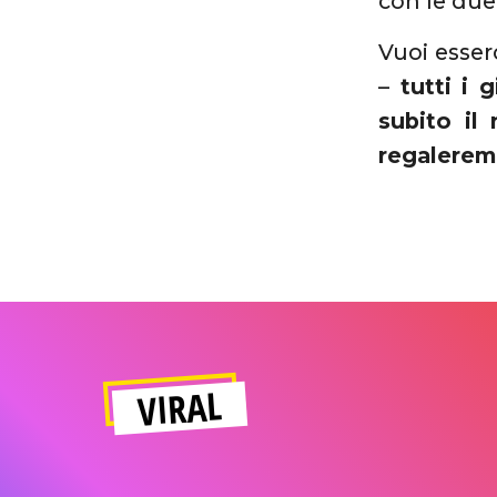
con le due
Vuoi esser
–
tutti i 
subito il
regaleremo
VIRAL