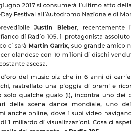
8 giugno 2017 si consumerà l’ultimo atto del
-Day Festival all’Autodromo Nazionale di Monz
prevedibile
Justin Bieber
, recentemente 
fianco di Radio 105, il protagonista assolut
nco ci sarà
Martin Garrix
, suo grande amico 
cer olandese con 10 milioni di dischi vendut
 costante ascesa.
 d’oro del music biz che in 6 anni di carri
schi, rastrellato una pioggia di premi e rico
 solo qualche guaio (!), incontra uno dei 
nari della scena dance mondiale, uno dei
mi anche online, dove i suoi video navigano 
di 1 miliardo di visualizzazioni. Cosa ci as