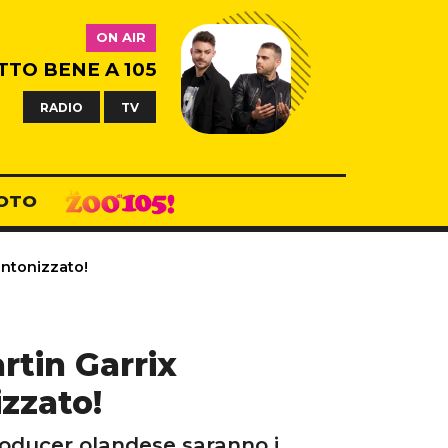
ON AIR
TTO BENE A 105
RADIO
TV
OTO
sintonizzato!
rtin Garrix
izzato!
roducer olandese saranno i