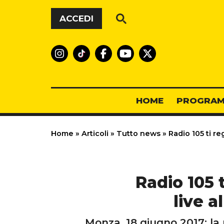
Vai al contenuto
ACCEDI
HOME
PROGRAM
Home
»
Articoli
»
Tutto news
»
Radio 105 ti reg
Radio 105 
live a
Monza, 18 giugno 2017: la