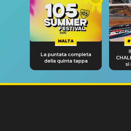
MALTA
#
La puntata completa
CHAL
della quinta tappa
si
GRA