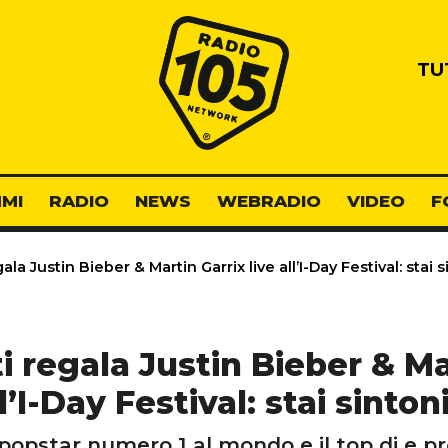
Radio 105
TU
MI
RADIO
NEWS
WEBRADIO
VIDEO
F
ala Justin Bieber & Martin Garrix live all’I-Day Festival: stai 
ti regala Justin Bieber & Ma
ll’I-Day Festival: stai sinton
 popstar numero 1 al mondo e il top dj e p