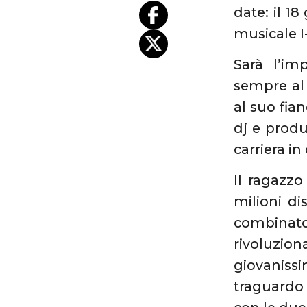
date: il 1
musicale I
Sarà l’im
sempre al 
al suo fia
dj e produ
carriera in
Il ragazzo
milioni di
combinato
rivoluzio
giovanissi
traguardo 