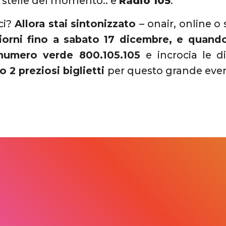
 stelle del momento.. e
Radio 105
.
ci?
Allora stai sintonizzato
– onair, online o 
giorni fino a sabato 17 dicembre, e quand
 numero verde 800.105.105
e incrocia le d
 2 preziosi biglietti
per questo grande event