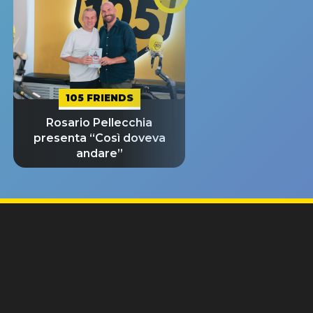
105 FRIENDS
Rosario Pellecchia
presenta “Così doveva
andare”