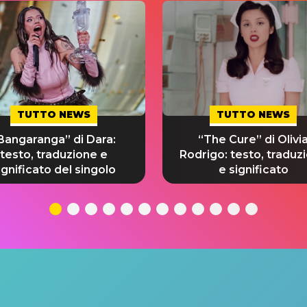
TUTTO NEWS
TUTTO NEWS
Bangaranga” di Dara:
“The Cure” di Olivi
testo, traduzione e
Rodrigo: testo, traduz
ignificato del singolo
e significato