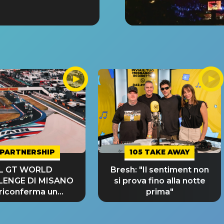
PARTNERSHIP
105 TAKE AWAY
IL GT WORLD
Bresh: "Il sentiment non
LENGE DI MISANO
si prova fino alla notte
 riconferma un
prima"
NDE SUCCESSO!