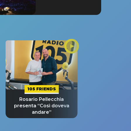
105 FRIENDS
Rosario Pellecchia
presenta “Così doveva
andare”