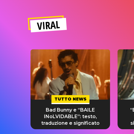
VIRAL
TUTTO NEWS
Bad Bunny e “BAILE
“
INoLVIDABLE”: testo,
traduzione e significato
s