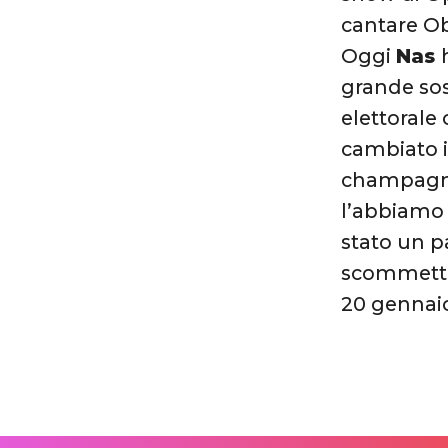
cantare O
Oggi
Nas
grande sos
elettorale 
cambiato il
champagne
l’abbiamo f
stato un p
scommette 
20 gennai