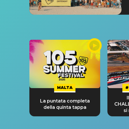
MALTA
#
La puntata completa
CHAL
della quinta tappa
si
GRA