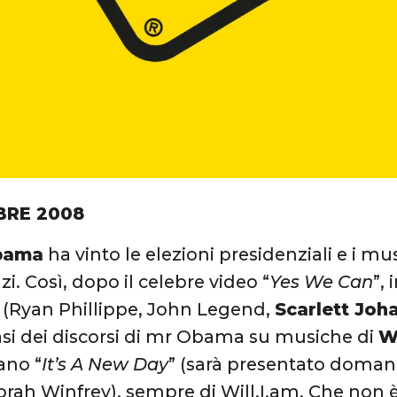
BRE 2008
bama
ha vinto le elezioni presidenziali e i m
i. Così, dopo il celebre video “
Yes We Can
”,
 (Ryan Phillippe, John Legend,
Scarlett Joh
rasi dei discorsi di mr Obama su musiche di
W
rano “
It’s A New Day
” (sarà presentato domani
rah Winfrey), sempre di Will.I.am. Che non è