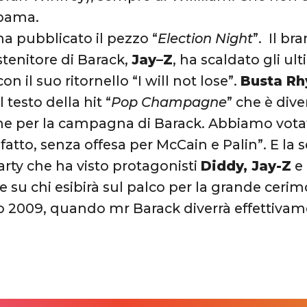
bama.
ha pubblicato il pezzo “
Election Night
”. Il bra
tenitore di Barack,
Jay–Z
, ha scaldato gli u
con il suo ritornello “I will not lose”.
Busta R
 testo della hit “
Pop Champagne
” che è div
 per la campagna di Barack. Abbiamo votat
atto, senza offesa per McCain e Palin”. E la se
arty che ha visto protagonisti
Diddy, Jay-Z
e
su chi esibirà sul palco per la grande cerim
o 2009, quando mr Barack diverrà effettiva