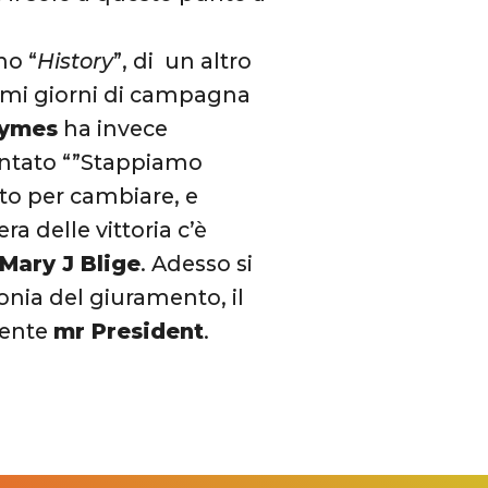
no “
History
”, di un altro
ltimi giorni di campagna
hymes
ha invece
entato “”Stappiamo
o per cambiare, e
ra delle vittoria c’è
Mary J Blige
. Adesso si
onia del giuramento, il
mente
mr President
.