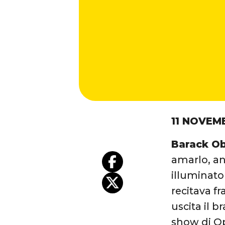
11 NOVEM
Barack O
amarlo, anz
illuminato
recitava f
uscita il b
show di Op