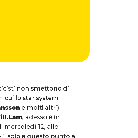
usicisti non smettono di
 in cui lo star system
ansson
e molti altri)
ill.I.am
, adesso è in
, mercoledì 12, allo
 il solo a questo punto a