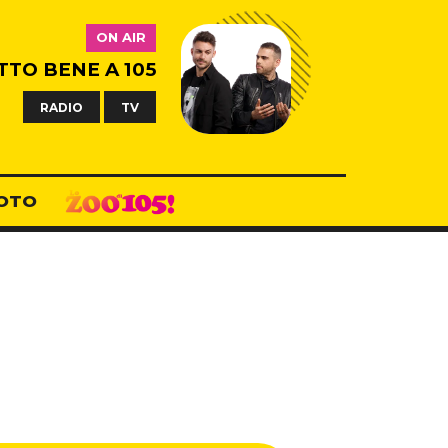
ON AIR
TTO BENE A 105
RADIO
TV
OTO