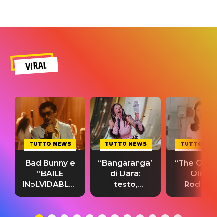
VIRAL
TUTTO NEWS
TUTTO NEWS
TUTTO NE
Bad Bunny e
“Bangaranga”
“The Cure”
“BAILE
di Dara:
Olivia
INoLVIDABLE”:
testo,
Rodrigo
testo,
traduzione e
testo,
traduzione e
significato
traduzion
significato
del singolo
significa