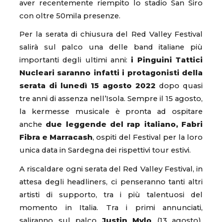
aver recentemente riempito lo stadio San Siro
con oltre 50mila presenze.
Per la serata di chiusura del Red Valley Festival
salirà sul palco una delle band italiane più
importanti degli ultimi anni:
i Pinguini Tattici
Nucleari
saranno infatti i protagonisti della
serata di lunedì 15 agosto 2022
dopo quasi
tre anni di assenza nell’Isola. Sempre il 15 agosto,
la kermesse musicale è pronta ad ospitare
anche
due leggende del rap italiano, Fabri
Fibra e Marracash
, ospiti del Festival per la loro
unica data in Sardegna dei rispettivi tour estivi.
A riscaldare ogni serata del Red Valley Festival, in
attesa degli headliners, ci penseranno tanti altri
artisti di supporto, tra i più talentuosi del
momento in Italia. Tra i primi annunciati,
saliranno sul palco
Justin Mylo
(13 agosto),