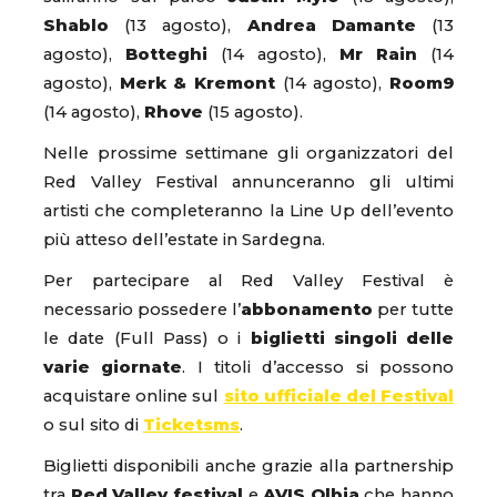
Shablo
(13 agosto),
Andrea Damante
(13
agosto),
Botteghi
(14 agosto),
Mr Rain
(14
agosto),
Merk & Kremont
(14 agosto),
Room9
(14 agosto),
Rhove
(15 agosto).
Nelle prossime settimane gli organizzatori del
Red Valley Festival annunceranno gli ultimi
artisti che completeranno la Line Up dell’evento
più atteso dell’estate in Sardegna.
Per partecipare al Red Valley Festival è
necessario possedere l’
abbonamento
per tutte
le date (Full Pass) o i
biglietti singoli
delle
varie giornate
. I titoli d’accesso si possono
acquistare online sul
sito ufficiale del Festival
o sul sito di
Ticketsms
.
Biglietti disponibili anche grazie alla partnership
tra
Red Valley festival
e
AVIS Olbia
che hanno