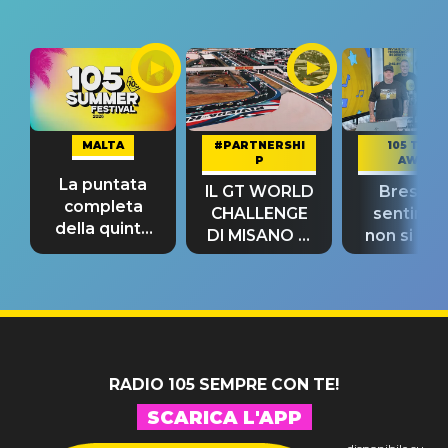
MALTA
#PARTNERSHI
105 TAKE
P
AWAY
La puntata
IL GT WORLD
Bresh: "I
completa
CHALLENGE
sentime
della quinta
DI MISANO si
non si pr
tappa
riconferma
fino alla n
un GRANDE
prima"
SUCCESSO!
RADIO 105 SEMPRE CON TE!
SCARICA L'APP