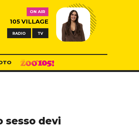
ON AIR
105 VILLAGE
RADIO
TV
OTO
o sesso devi