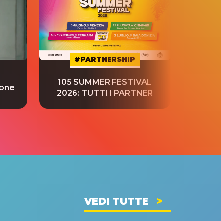
#PARTNERSHIP
a
“S
105 SUMMER FESTIVAL
ione
tradu
2026: TUTTI I PARTNER
VEDI TUTTE