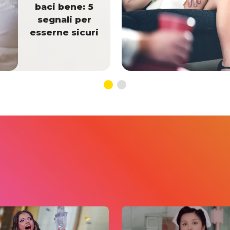
baci bene: 5
segnali per
esserne sicuri