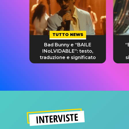
TUTTO NEWS
Bad Bunny e “BAILE
“
INoLVIDABLE”: testo,
traduzione e significato
s
INTERVISTE