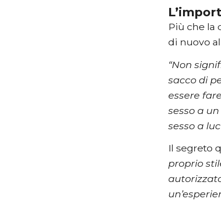
L’impor
Più che la 
di nuovo a
“Non signi
sacco di p
essere fare
sesso a un 
sesso a luc
Il segreto 
proprio sti
autorizzato
un’esperie