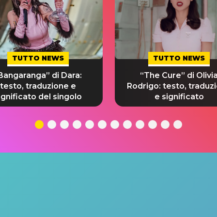
TUTTO NEWS
TUTTO NEWS
Bangaranga” di Dara:
“The Cure” di Olivi
testo, traduzione e
Rodrigo: testo, traduz
ignificato del singolo
e significato